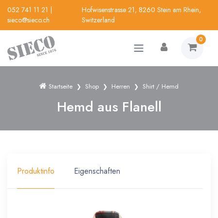
052 741 11 21
|
Hofwisenstrasse 21, 8260 Stein am Rhein,
sieco@sieco.ch
Switzerland
0
Startseite
Shop
Herren
Shirt / Hemd
Hemd aus Flanell
Produktinfo
Eigenschaften