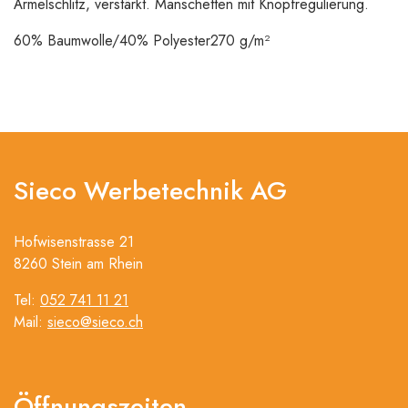
Ärmelschlitz, verstärkt. Manschetten mit Knopfregulierung.
60% Baumwolle/40% Polyester
270 g/m²
Sieco Werbetechnik AG
Hofwisenstrasse 21
8260 Stein am Rhein
Tel:
052 741 11 21
Mail:
sieco@sieco.ch
Öffnungszeiten