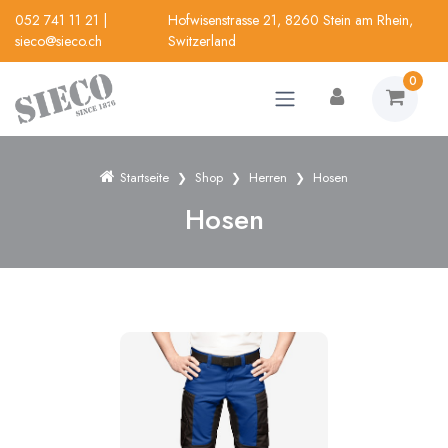
052 741 11 21
|
Hofwisenstrasse 21, 8260 Stein am Rhein,
sieco@sieco.ch
Switzerland
0
Startseite
Shop
Herren
Hosen
Hosen