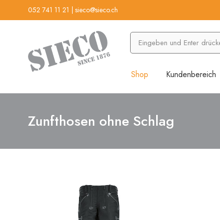
052 741 11 21
|
sieco@sieco.ch
Shop
Kundenbereich
Zunfthosen ohne Schlag