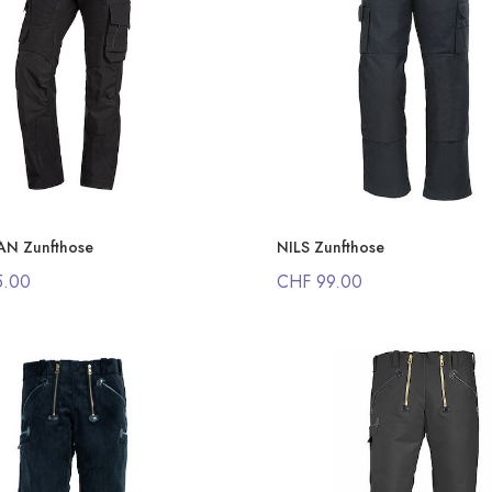
AN Zunfthose
NILS Zunfthose
5.00
CHF 99.00