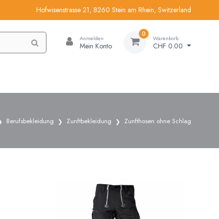
Hofwisenstrasse 21, 8260 Stein am Rhein, Switzerland
0
Anmelden
Warenkorb
Mein Konto
CHF 0.00
Berufsbekleidung
Zunftbekleidung
Zunfthosen ohne Schlag