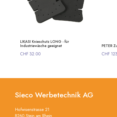
LIKASI Knieschutz LONG - für
Industriewäsche geeignet
PETER Zu
CHF 32.00
CHF 12
Sieco Werbetechnik AG
Hofwisenstrasse 21
8260 Stein am Rhein