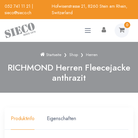
052 741 11 21
|
Hofwisenstrasse 21, 8260 Stein am Rhein,
sieco@sieco.ch
Switzerland
0
Startseite
Shop
Herren
RICHMOND Herren Fleecejacke
anthrazit
Produktinfo
Eigenschaften