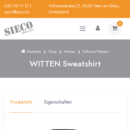
052 741 11 21
|
Hofwisenstrasse 21, 8260 Stein am Rhein,
sieco@sieco.ch
Switzerland
0
Startseite
Shop
Herren
Pullover/Westen
WITTEN Sweatshirt
Produktinfo
Eigenschaften