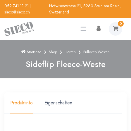
052 741 11 21
|
Hofwisenstrasse 21, 8260 Stein am Rhein,
sieco@sieco.ch
Switzerland
0
Startseite
Shop
Herren
Pullover/Westen
Sideflip Fleece-Weste
Produktinfo
Eigenschaften