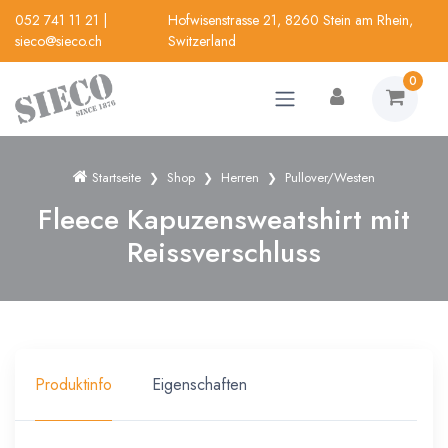
052 741 11 21
|
Hofwisenstrasse 21, 8260 Stein am Rhein,
sieco@sieco.ch
Switzerland
0
Startseite
Shop
Herren
Pullover/Westen
Fleece Kapuzensweatshirt mit
Reissverschluss
Produktinfo
Eigenschaften