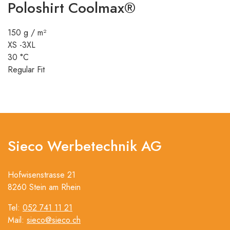
Poloshirt Coolmax®
150 g / m²
XS -3XL
30 °C
Regular Fit
Sieco Werbetechnik AG
Hofwisenstrasse 21
8260 Stein am Rhein
Tel:
052 741 11 21
Mail:
sieco@sieco.ch