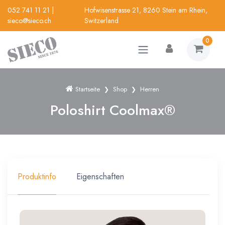
052 741 11 21
|
Hofwisenstrasse 21, 8260 Stein am Rhein,
sieco@sieco.ch
Switzerland
0
Startseite
Shop
Herren
Poloshirt Coolmax®
Produktinfo
Eigenschaften