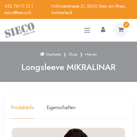
052 741 11 21
|
Hofwisenstrasse 21, 8260 Stein am Rhein,
sieco@sieco.ch
Switzerland
0
Startseite
Shop
Herren
Longsleeve MIKRALINAR
Produktinfo
Eigenschaften