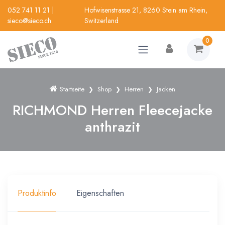
052 741 11 21
|
Hofwisenstrasse 21, 8260 Stein am Rhein,
sieco@sieco.ch
Switzerland
0
Startseite
Shop
Herren
Jacken
RICHMOND Herren Fleecejacke
anthrazit
Produktinfo
Eigenschaften