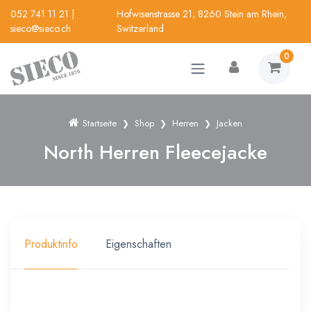
052 741 11 21
|
Hofwisenstrasse 21, 8260 Stein am Rhein,
sieco@sieco.ch
Switzerland
0
Startseite
Shop
Herren
Jacken
North Herren Fleecejacke
Produktinfo
Eigenschaften