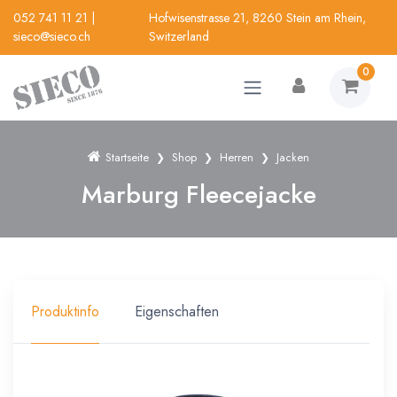
052 741 11 21
|
Hofwisenstrasse 21, 8260 Stein am Rhein,
sieco@sieco.ch
Switzerland
0
Startseite
Shop
Herren
Jacken
Marburg Fleecejacke
Produktinfo
Eigenschaften