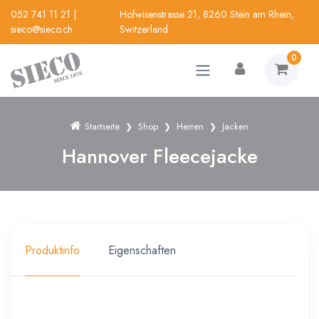
052 741 11 21
|
Hofwisenstrasse 21, 8260 Stein am Rhein,
sieco@sieco.ch
Switzerland
0
Startseite
Shop
Herren
Jacken
Hannover Fleecejacke
Produktinfo
Eigenschaften