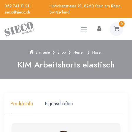
052 741 11 21
|
Hofwisenstrasse 21, 8260 Stein am Rhein,
sieco@sieco.ch
Switzerland
0
Startseite
Shop
Herren
Hosen
KIM Arbeitshorts elastisch
Produktinfo
Eigenschaften