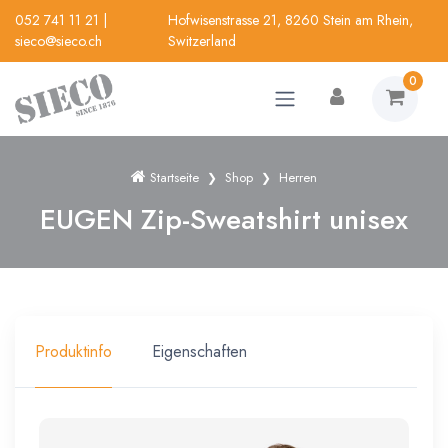
052 741 11 21
|
Hofwisenstrasse 21, 8260 Stein am Rhein,
sieco@sieco.ch
Switzerland
0
Startseite
Shop
Herren
EUGEN Zip-Sweatshirt unisex
Produktinfo
Eigenschaften