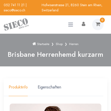
052 741 11 21
|
Hofwisenstrasse 21, 8260 Stein am Rhein,
sieco@sieco.ch
Switzerland
0
Startseite
Shop
Herren
Brisbane Herrenhemd kurzarm
Produktinfo
Eigenschaften