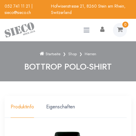
052 741 11 21
|
Hofwisenstrasse 21, 8260 Stein am Rhein,
sieco@sieco.ch
Switzerland
0
Startseite
Shop
Herren
BOTTROP POLO-SHIRT
Produktinfo
Eigenschaften