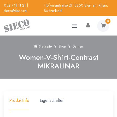
052 741 11 21
|
Hofwisenstrasse 21, 8260 Stein am Rhein,
sieco@sieco.ch
Switzerland
0
Startseite
Shop
Damen
Women-V-Shirt-Contrast
MIKRALINAR
Produktinfo
Eigenschaften