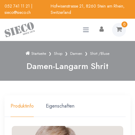
052 741 11 21
|
Hofwisenstrasse 21, 8260 Stein am Rhein,
sieco@sieco.ch
Switzerland
0
Startseite
Shop
Damen
Shirt /Bluse
Damen-Langarm Shrit
Produktinfo
Eigenschaften