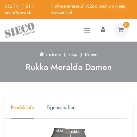
052 741 11 21
|
Hofwisenstrasse 21, 8260 Stein am Rhein,
sieco@sieco.ch
Switzerland
0
Startseite
Shop
Damen
Rukka Meralda Damen
Produktinfo
Eigenschaften