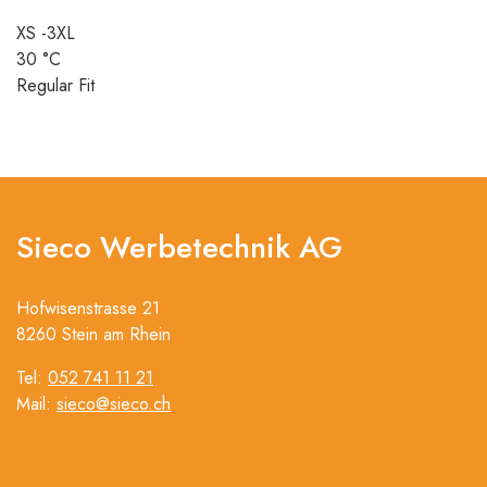
XS -3XL
30 °C
Regular Fit
Sieco Werbetechnik AG
Hofwisenstrasse 21
8260 Stein am Rhein
Tel:
052 741 11 21
Mail:
sieco@sieco.ch