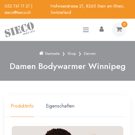
052 741 11 21
|
Hofwisenstrasse 21, 8260 Stein am Rhein,
sieco@sieco.ch
Switzerland
0
Startseite
Shop
Damen
Damen Bodywarmer Winnipeg
Produktinfo
Eigenschaften