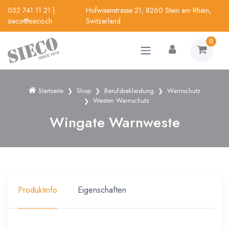
052 741 11 21
|
Hofwisenstrasse 21, 8260 Stein am Rhein,
sieco@sieco.ch
Switzerland
0
Startseite
Shop
Berufsbekleidung
Warnschutz
Westen Warnschutz
Wingate Warnweste
Produktinfo
Eigenschaften