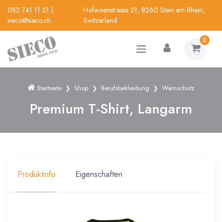
052 741 11 21
|
Hofwisenstrasse 21, 8260 Stein am Rhein,
sieco@sieco.ch
Switzerland
0
Startseite
Shop
Berufsbekleidung
Warnschutz
Premium T-Shirt, Langarm
Produktinfo
Eigenschaften