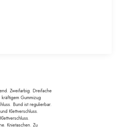
end. Zweifarbig. Dreifache
m, kräftigem Gummizug
luss. Bund ist regulierbar.
und Klettverschluss.
lettverschluss.
che. Knietaschen. Zu