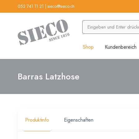
052 741 11 21
|
sieco@sieco.ch
Shop
Kundenbereich
Barras Latzhose
Produktinfo
Eigenschaften