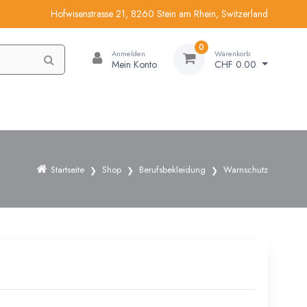
Hofwisenstrasse 21, 8260 Stein am Rhein, Switzerland
0
Anmelden
Warenkorb
Mein Konto
CHF 0.00
Startseite
Shop
Berufsbekleidung
Warnschutz