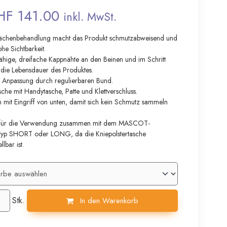
HF 141.00
inkl. MwSt.
ächenbehandlung macht das Produkt schmutzabweisend und
ohe Sichtbarkeit.
fähige, dreifache Kappnähte an den Beinen und im Schritt
 die Lebensdauer des Produktes.
le Anpassung durch regulierbaren Bund.
che mit Handytasche, Patte und Klettverschluss.
 mit Eingriff von unten, damit sich kein Schmutz sammeln
rt für die Verwendung zusammen mit dem MASCOT-
rtyp SHORT oder LONG, da die Kniepolstertasche
lbar ist.
Stk.
In den Warenkorb