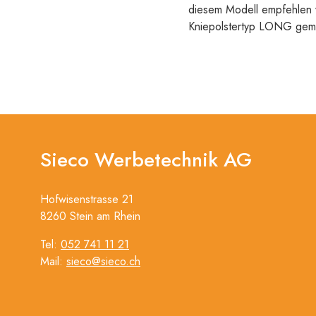
diesem Modell empfehlen w
Kniepolstertyp LONG ge
Sieco Werbetechnik AG
Hofwisenstrasse 21
8260 Stein am Rhein
Tel:
052 741 11 21
Mail:
sieco@sieco.ch