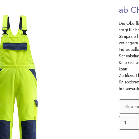
ab C
Die Oberfl
sorgt für h
Strapazier
verlängern
Individuel
Schenkeltas
Knietaschen
kann.
Zertifizie
Kniepolste
höhenverstel