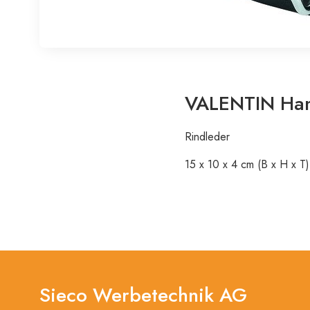
VALENTIN Ham
Rindleder
15 x 10 x 4 cm (B x H x T)
Sieco Werbetechnik AG