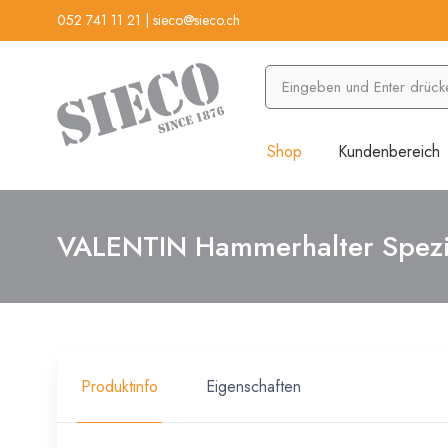
052 741 11 21
|
sieco@sieco.ch
Shop
Kundenbereich
VALENTIN Hammerhalter Spezi
Produktinfo
Eigenschaften