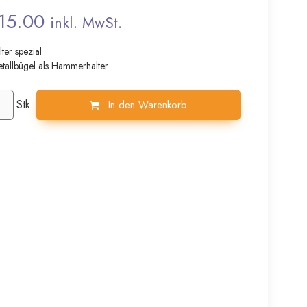
15.00
inkl. MwSt.
er spezial
etallbügel als Hammerhalter
Stk.
In den Warenkorb