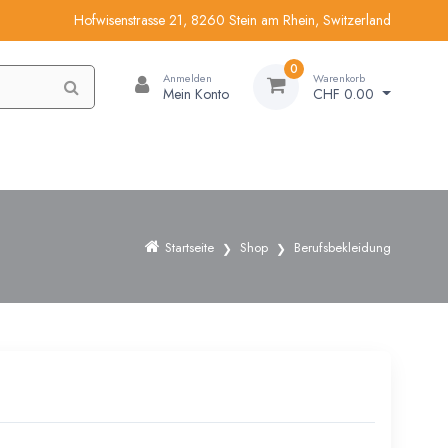
Hofwisenstrasse 21, 8260 Stein am Rhein, Switzerland
0
Anmelden
Warenkorb
Mein Konto
CHF 0.00
Startseite
Shop
Berufsbekleidung