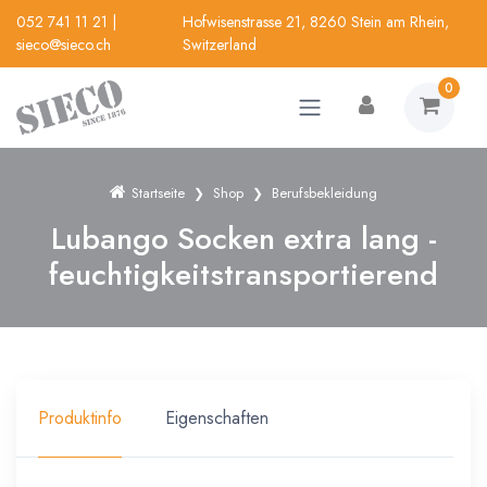
052 741 11 21
|
Hofwisenstrasse 21, 8260 Stein am Rhein,
sieco@sieco.ch
Switzerland
0
Startseite
Shop
Berufsbekleidung
Lubango Socken extra lang -
feuchtigkeitstransportierend
Produktinfo
Eigenschaften