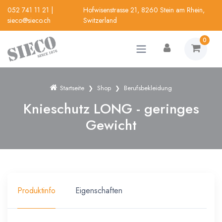
052 741 11 21
|
Hofwisenstrasse 21, 8260 Stein am Rhein,
sieco@sieco.ch
Switzerland
0
Startseite
Shop
Berufsbekleidung
Knieschutz LONG - geringes
Gewicht
Produktinfo
Eigenschaften