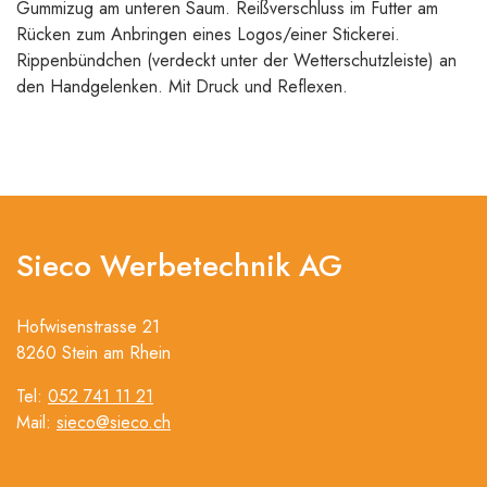
Gummizug am unteren Saum. Reißverschluss im Futter am
Rücken zum Anbringen eines Logos/einer Stickerei.
Rippenbündchen (verdeckt unter der Wetterschutzleiste) an
den Handgelenken. Mit Druck und Reflexen.
Sieco Werbetechnik AG
Hofwisenstrasse 21
8260 Stein am Rhein
Tel:
052 741 11 21
Mail:
sieco@sieco.ch