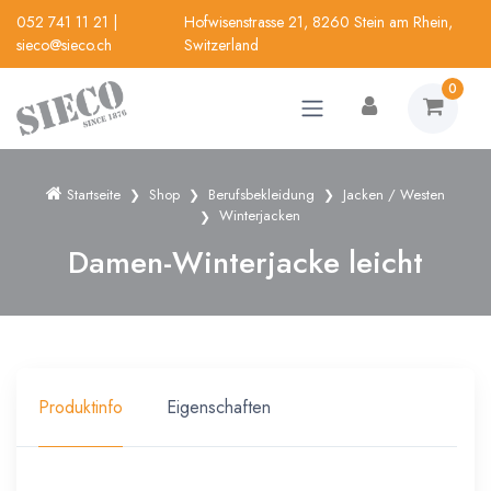
052 741 11 21
|
Hofwisenstrasse 21, 8260 Stein am Rhein,
sieco@sieco.ch
Switzerland
0
Startseite
Shop
Berufsbekleidung
Jacken / Westen
Winterjacken
Damen-Winterjacke leicht
Produktinfo
Eigenschaften