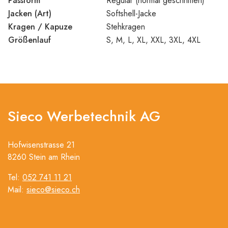
Passform
Regular (normal geschnitten)
Jacken (Art)
Softshell-Jacke
Kragen / Kapuze
Stehkragen
Größenlauf
S, M, L, XL, XXL, 3XL, 4XL
Sieco Werbetechnik AG
Hofwisenstrasse 21
8260 Stein am Rhein
Tel:
052 741 11 21
Mail:
sieco@sieco.ch