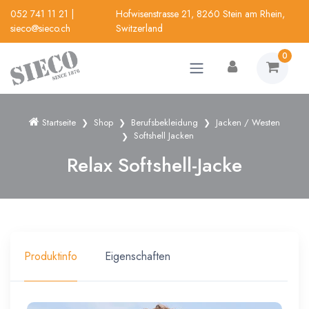
052 741 11 21
|
Hofwisenstrasse 21, 8260 Stein am Rhein,
sieco@sieco.ch
Switzerland
0
Startseite
Shop
Berufsbekleidung
Jacken / Westen
Softshell Jacken
Relax Softshell-Jacke
Produktinfo
Eigenschaften