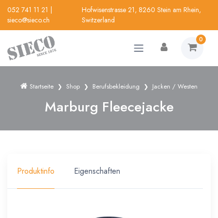
052 741 11 21
|
Hofwisenstrasse 21, 8260 Stein am Rhein,
sieco@sieco.ch
Switzerland
0
Startseite
Shop
Berufsbekleidung
Jacken / Westen
Marburg Fleecejacke
Produktinfo
Eigenschaften