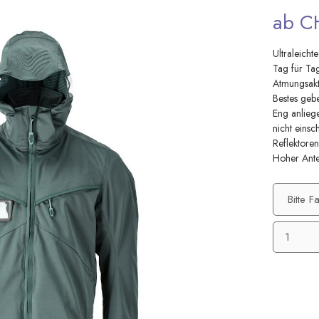
ab C
Ultraleich
Tag für Ta
Atmungsakti
Bestes geb
Eng anliege
nicht einsc
Reflektore
Hoher Ante