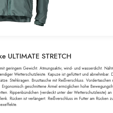
acke ULTIMATE STRETCH
 mit geringem Gewicht. Atmungsaktiv, wind- und wasserdicht. Nähte
endiger Wetterschutzleiste. Kapuze ist gefüttert und abnehmbar. D
sätze. Stehkragen. Brusttasche mit Reißverschluss. Vordertaschen 
r. Ergonomisch geschnittene Ärmel ermöglichen hohe Bewegungsfre
ten. Rippenbündchen (verdeckt unter der Wetterschutzleiste) a
k. Rücken ist verlängert. Reißverschluss im Futter am Rücken z
lexeffekte.