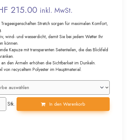
HF 215.00
inkl. MwSt.
te Trageeigenschaften Stretch sorgen für maximalen Komfort,
g.
v, wind- und wasserdicht, damit Sie bei jedem Wetter Ihr
en können.
nde Kapuze mit transparenten Seitenteilen, die das Blickfeld
hränken.
n an den Ärmeln erhöhen die Sichtbarkeit im Dunkeln.
il von recyceltem Polyester im Hauptmaterial.
Stk.
In den Warenkorb