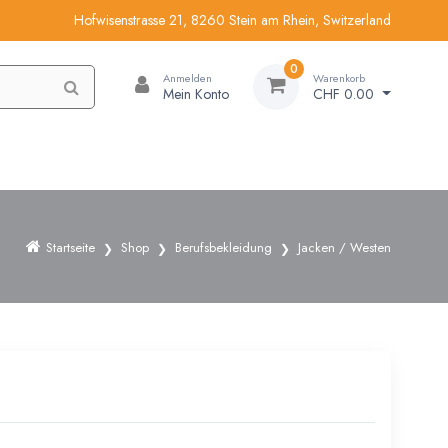
Hofwisenstrasse 21, 8260 Stein am Rhein, Switzerland
0
Anmelden
Warenkorb
Mein Konto
CHF 0.00
Startseite
Shop
Berufsbekleidung
Jacken / Westen