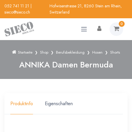
052 741 11 21
|
Hofwisenstrasse 21, 8260 Stein am Rhein,
sieco@sieco.ch
Switzerland
0
Startseite
Shop
Berufsbekleidung
Hosen
Shorts
ANNIKA Damen Bermuda
Produktinfo
Eigenschaften