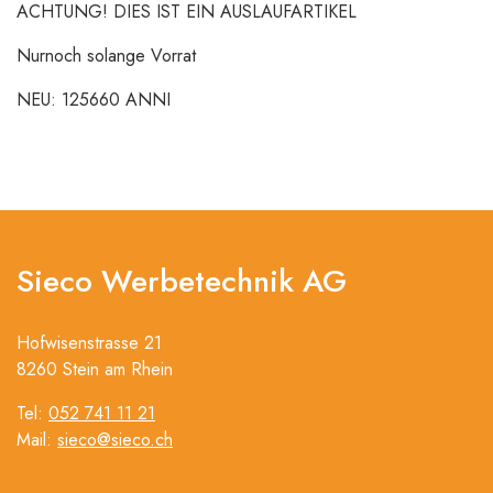
ACHTUNG! DIES IST EIN AUSLAUFARTIKEL
Nurnoch solange Vorrat
NEU: 125660 ANNI
Sieco Werbetechnik AG
Hofwisenstrasse 21
8260 Stein am Rhein
Tel:
052 741 11 21
Mail:
sieco@sieco.ch