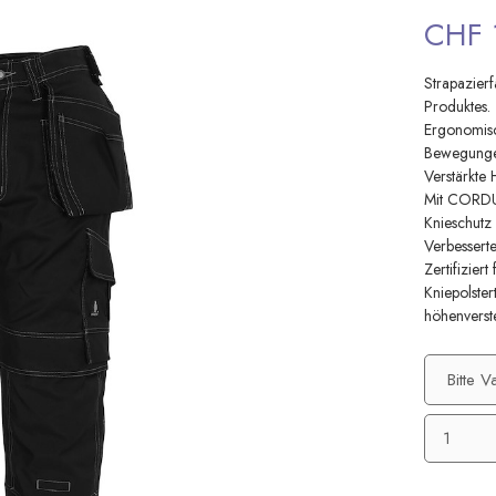
CHF 
Strapazier
Produktes.
Ergonomisc
Bewegunge
Verstärkte
Mit CORDUR
Knieschutz
Verbesserte
Zertifizie
Kniepolste
höhenverstel