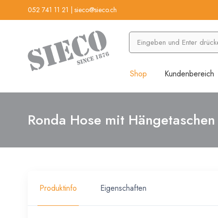
052 741 11 21
|
sieco@sieco.ch
Shop
Kundenbereich
Ronda Hose mit Hängetaschen
Produktinfo
Eigenschaften