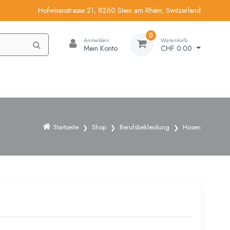
Hofwisenstrasse 21, 8260 Stein am Rhein, Switzerland
0
Anmelden
Warenkorb
Mein Konto
CHF 0.00
Startseite
Shop
Berufsbekleidung
Hosen