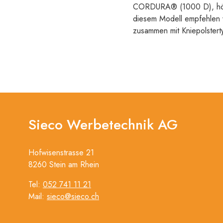
CORDURA® (1000 D), höhenr
diesem Modell empfehlen 
zusammen mit Kniepolst
Sieco Werbetechnik AG
Hofwisenstrasse 21
8260 Stein am Rhein
Tel:
052 741 11 21
Mail:
sieco@sieco.ch