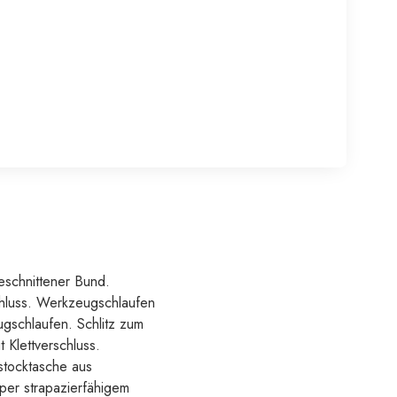
eschnittener Bund.
chluss. Werkzeugschlaufen
gschlaufen. Schlitz zum
Klettverschluss.
lstocktasche aus
er strapazierfähigem