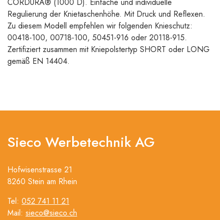
CORDURA® (1000 D). Einfache und individuelle
Regulierung der Knietaschenhöhe. Mit Druck und Reflexen.
Zu diesem Modell empfehlen wir folgenden Knieschutz:
00418-100, 00718-100, 50451-916 oder 20118-915.
Zertifiziert zusammen mit Kniepolstertyp SHORT oder LONG
gemäß EN 14404.
Sieco Werbetechnik AG
Hofwisenstrasse 21
8260 Stein am Rhein
Tel:
052 741 11 21
Mail:
sieco@sieco.ch