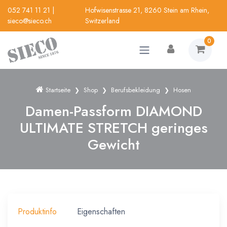
052 741 11 21
|
Hofwisenstrasse 21, 8260 Stein am Rhein,
sieco@sieco.ch
Switzerland
0
Startseite
Shop
Berufsbekleidung
Hosen
Damen-Passform DIAMOND
ULTIMATE STRETCH geringes
Gewicht
Produktinfo
Eigenschaften