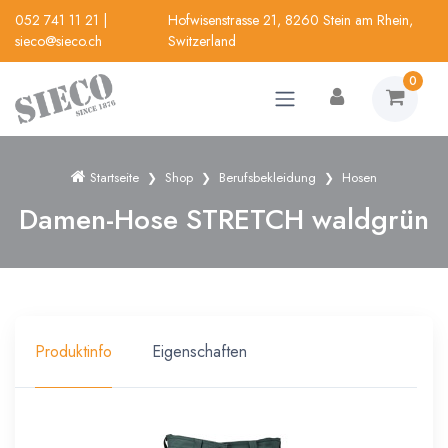
052 741 11 21
|
Hofwisenstrasse 21, 8260 Stein am Rhein,
sieco@sieco.ch
Switzerland
0
Startseite
Shop
Berufsbekleidung
Hosen
Damen-Hose STRETCH waldgrün
Produktinfo
Eigenschaften