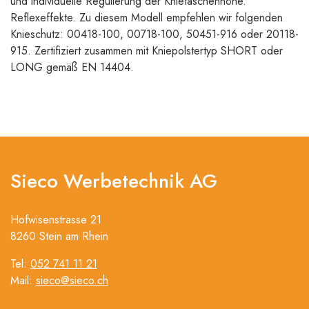
und individuelle Regulierung der Knietaschenhöhe.
Reflexeffekte. Zu diesem Modell empfehlen wir folgenden
Knieschutz: 00418-100, 00718-100, 50451-916 oder 20118-
915. Zertifiziert zusammen mit Kniepolstertyp SHORT oder
LONG gemäß EN 14404.
Sieco Werbetechnik AG
Hofwisenstrasse 21
8260 Stein am Rhein
Tel:
052 741 11 21
Mail:
sieco@sieco.ch