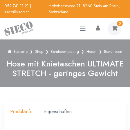
052 741 11 21
|
Hofwisenstrasse 21, 8260 Stein am Rhein,
sieco@sieco.ch
Switzerland
0
Startseite
Shop
Berufsbekleidung
Hosen
Bundhosen
Hose mit Knietaschen ULTIMATE
STRETCH - geringes Gewicht
Produktinfo
Eigenschaften