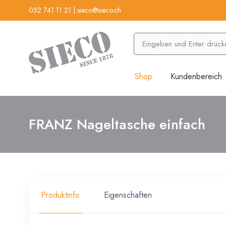
052 741 11 21
|
sieco@sieco.ch
Shop
Kundenbereich
FRANZ Nageltasche einfach
Produktinfo
Eigenschaften