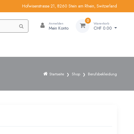
Hofwisenstrasse 21, 8260 Stein am Rhein, Switzerland
0
Anmelden
Warenkorb
Mein Konto
CHF 0.00
Startseite
Shop
Berufsbekleidung