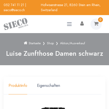
052 741 11 21
|
Hofwisenstrasse 21, 8260 Stein am Rhein,
sieco@sieco.ch
Switzerland
0
Startseite
Shop
Aktion/Ausverkauf
Luise Zunfthose Damen schwarz
Produktinfo
Eigenschaften