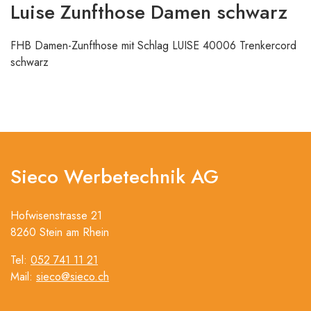
Luise Zunfthose Damen schwarz
FHB Damen-Zunfthose mit Schlag LUISE 40006 Trenkercord
schwarz
Sieco Werbetechnik AG
Hofwisenstrasse 21
8260 Stein am Rhein
Tel:
052 741 11 21
Mail:
sieco@sieco.ch