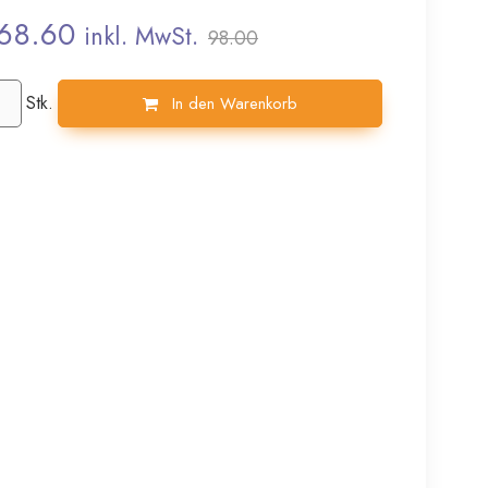
68.60
inkl. MwSt.
98.00
Stk.
In den Warenkorb