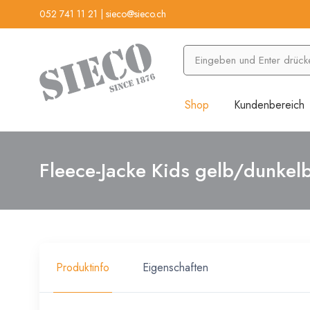
052 741 11 21
|
sieco@sieco.ch
Shop
Kundenbereich
Fleece-Jacke Kids gelb/dunkelb
Produktinfo
Eigenschaften